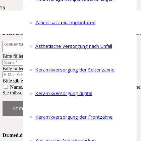
Schreibe einen Kommentar
Zahnersatz mit Implantaten
Deine E-Mail-Adresse wird nicht veröffentlicht.
Erforderliche Felder 
Ästhetische Versorgung nach Unfall
Bitte füllen Sie dieses Feld aus.
Bitte füllen Sie dieses Feld aus.
Keramikversorgung der Seitenzähne
Bitte gib eine gültige E-Mail-Adresse ein.
Name, E-Mail-Adresse und Website in diesem Browser für meine
Sie müssen den Bedingungen zustimmen, um fortzufahren.
Keramikversorgung digital
Kommentar abschicken
Keramikversorgung der Frontzähne
Dr.med.dent. Lorenz Flückiger
Keramische Adhäsivbrücken