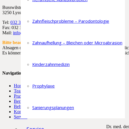
Busswilstrasse 22
3250 Lyss
Zahnfleischprobleme – Parodontologie
Tel:
032 385 17 17
Fax: 032 385 17 16
Mail:
info@lorenzflueckiger.ch
Zahnaufhellung – Bleichen oder Microabrasion
Bitte beachten:
Absagen oder verschieben von Terminen sind
nicht
per Email möglic
Es können
nur telefonische
Absagen oder Verschiebungen berücksich
Kinderzahnmedizin
Navigation
Prophylaxe
Home
Team
Praxis
Beratung
Behandlungen
Sanierungsplanungen
Kontakt
Service
Dr. med. de