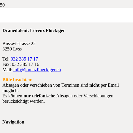
Dr.med.dent. Lorenz Flückiger
Busswilstrasse 22
3250 Lyss
Tel:
032 385 17 17
Fax: 032 385 17 16
Mail:
info@lorenzflueckiger.ch
Bitte beachten:
Absagen oder verschieben von Terminen sind
nicht
per Email
möglich.
Es können
nur telefonische
Absagen oder Verschiebungen
berücksichtigt werden.
Navigation