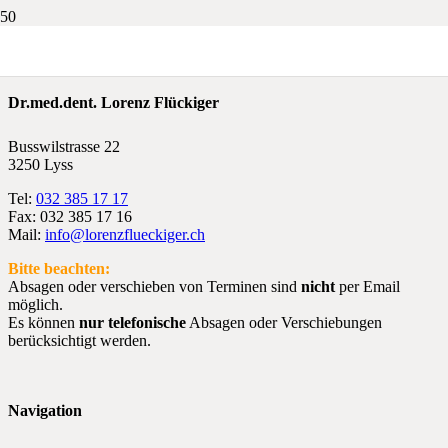
Dr.med.dent. Lorenz Flückiger
Busswilstrasse 22
3250 Lyss
Tel:
032 385 17 17
Fax: 032 385 17 16
Mail:
info@lorenzflueckiger.ch
Bitte beachten:
Absagen oder verschieben von Terminen sind
nicht
per Email
möglich.
Es können
nur telefonische
Absagen oder Verschiebungen
berücksichtigt werden.
Navigation