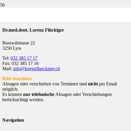
Dr.med.dent. Lorenz Flückiger
Busswilstrasse 22
3250 Lyss
Tel:
032 385 17 17
Fax: 032 385 17 16
Mail:
info@lorenzflueckiger.ch
Bitte beachten:
Absagen oder verschieben von Terminen sind
nicht
per Email
möglich.
Es können
nur telefonische
Absagen oder Verschiebungen
berücksichtigt werden.
Navigation