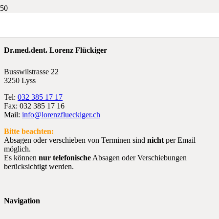
Dr.med.dent. Lorenz Flückiger
Busswilstrasse 22
3250 Lyss
Tel:
032 385 17 17
Fax: 032 385 17 16
Mail:
info@lorenzflueckiger.ch
Bitte beachten:
Absagen oder verschieben von Terminen sind
nicht
per Email
möglich.
Es können
nur telefonische
Absagen oder Verschiebungen
berücksichtigt werden.
Navigation