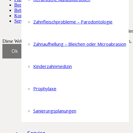
Beratung
Behandlungen
Kontakt
Service
Zahnfleischprobleme – Parodontologie
Dr. med. de
Diese Website benutzt Cookies. Wenn Sie die Website weiter nutzen,
Zahnaufhellung – Bleichen oder Microabrasion
Ok
Kinderzahnmedizin
Prophylaxe
Sanierungsplanungen