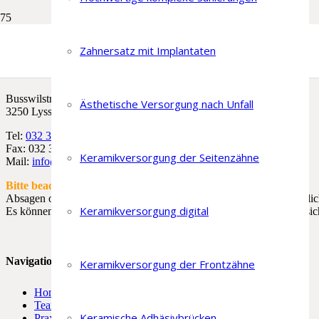
Zahnersatz mit Implantaten
Dr.med.dent. Lorenz Flückiger
Busswilstrasse 22
Ästhetische Versorgung nach Unfall
3250 Lyss
Tel:
032 385 17 17
Fax: 032 385 17 16
Keramikversorgung der Seitenzähne
Mail:
info@lorenzflueckiger.ch
Bitte beachten:
Absagen oder verschieben von Terminen sind
nicht
per Email möglic
Keramikversorgung digital
Es können
nur telefonische
Absagen oder Verschiebungen berücksich
Navigation
Keramikversorgung der Frontzähne
Home
Team
Keramische Adhäsivbrücken
Praxis