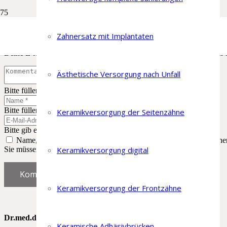
Schreibe einen Kommentar
Zahnersatz mit Implantaten
Deine E-Mail-Adresse wird nicht veröffentlicht.
Erforderliche Felder 
Ästhetische Versorgung nach Unfall
Bitte füllen Sie dieses Feld aus.
Bitte füllen Sie dieses Feld aus.
Keramikversorgung der Seitenzähne
Bitte gib eine gültige E-Mail-Adresse ein.
Name, E-Mail-Adresse und Website in diesem Browser für meine
Sie müssen den Bedingungen zustimmen, um fortzufahren.
Keramikversorgung digital
Kommentar abschicken
Keramikversorgung der Frontzähne
Dr.med.dent. Lorenz Flückiger
Keramische Adhäsivbrücken