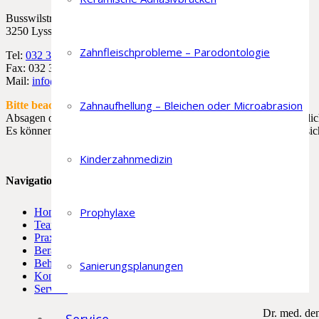
Busswilstrasse 22
3250 Lyss
Zahnfleischprobleme – Parodontologie
Tel:
032 385 17 17
Fax: 032 385 17 16
Mail:
info@lorenzflueckiger.ch
Zahnaufhellung – Bleichen oder Microabrasion
Bitte beachten:
Absagen oder verschieben von Terminen sind
nicht
per Email möglic
Es können
nur telefonische
Absagen oder Verschiebungen berücksich
Kinderzahnmedizin
Navigation
Prophylaxe
Home
Team
Praxis
Beratung
Behandlungen
Sanierungsplanungen
Kontakt
Service
Dr. med. de